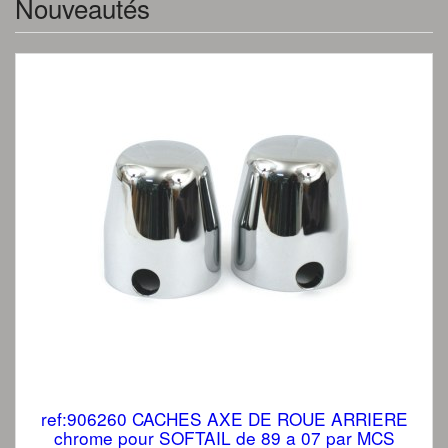
Nouveautés
ref:906260 CACHES AXE DE ROUE ARRIERE
chrome pour SOFTAIL de 89 a 07 par MCS